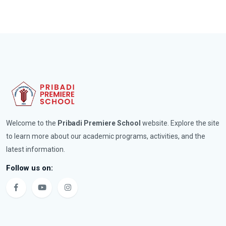
Welcome to the
Pribadi Premiere School
website. Explore the site
to learn more about our academic programs, activities, and the
latest information.
Follow us on: