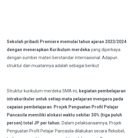
Sekolah pribadi Premiere memulai tahun ajaran 2023/2024
dengan menerapkan
Kurikulum merdeka
yang diperkaya
dengan sumber materi berstandar internasional. Adapun
struktur dan muatannya adalah sebagai berikut:
Struktur kurikulum merdeka SMA ini,
kegiatan pembelajaran
intrakurikuler untuk setiap mata pelajaran mengacu pada
capaian pembelajaran
.
Projek Penguatan Profil Pelajar
Pancasila memiliki alokasi waktu sekitar 30% (tiga puluh
persen) total JP per tahun.
Dalam pelaksanaannya, Projek
Penguatan Profil Pelajar Pancasila dilakukan secara fleksibel,