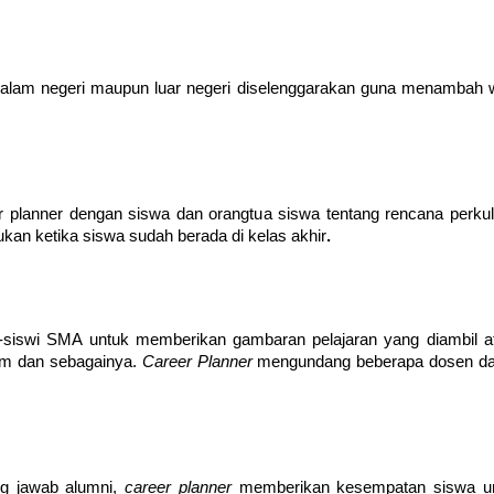
dalam negeri maupun luar negeri diselenggarakan guna menambah wa
er planner dengan siswa dan orangtua siswa tentang rencana perkul
akukan ketika siswa sudah berada di kelas akhir
. 
a-siswi SMA untuk memberikan gambaran pelajaran yang diambil ata
lm dan sebagainya. 
Career Planner 
mengundang beberapa dosen dari
 jawab alumni, 
career planner 
memberikan kesempatan siswa unt