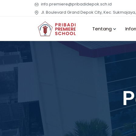
info.premiere@pribadidepok.sch.id
Jl. Boulevard Grand Depok City, Kec. Sukmajaya
Tentang
Info
P