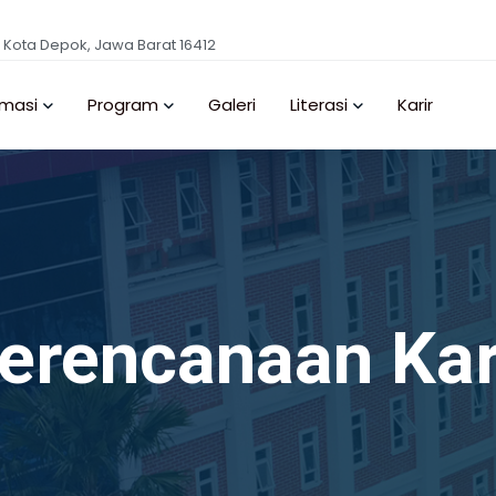
, Kota Depok, Jawa Barat 16412
rmasi
Program
Galeri
Literasi
Karir
erencanaan Kar