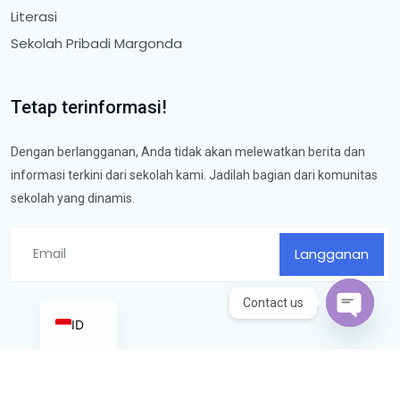
Literasi
Sekolah Pribadi Margonda
Tetap terinformasi!
Dengan berlangganan, Anda tidak akan melewatkan berita dan
informasi terkini dari sekolah kami. Jadilah bagian dari komunitas
sekolah yang dinamis.
Langganan
Contact us
ID
Open ch
Pribadi Premiere School © 2025. All rights Reserved.