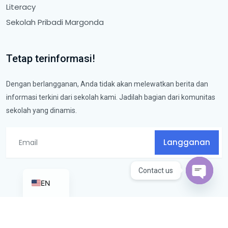
Literacy
Sekolah Pribadi Margonda
Tetap terinformasi!
Dengan berlangganan, Anda tidak akan melewatkan berita dan
informasi terkini dari sekolah kami. Jadilah bagian dari komunitas
sekolah yang dinamis.
Langganan
Contact us
EN
Open ch
Pribadi Premiere School © 2025. All rights Reserved.